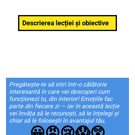
Descrierea lecției și obiective
Pregătește-te să intri într-o călătorie
interesantă în care vei descoperi cum
funcționezi tu, din interior! Emoțiile fac
parte din fiecare zi — iar în această lecție
vei învăța să le recunoști, să le înțelegi și
chiar să le folosești în avantajul tău.
😀
😡
😢
😱
😲