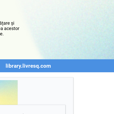
țare și
rea acestor
re.
library.livresq.com