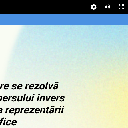
e se rezolvă
ersului invers
 reprezentării
fice