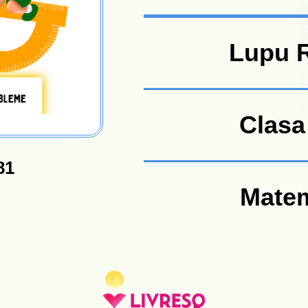
Lupu 
Clasa 
81
Matem