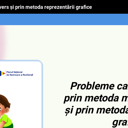
ers și prin metoda reprezentării grafice
Probleme car
prin metoda m
și prin metoda
gra