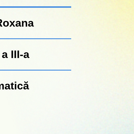
Roxana
a III-a
atică