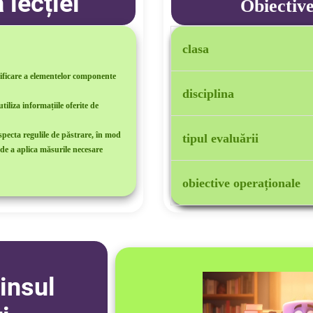
 lecției
Obiective
clasa
ntificare a elementelor componente
clasa a II a
disciplina
tiliza informațiile oferite de
Comunicare în limba ro
especta regulile de păstrare, în mod
tipul evaluării
, de a aplica măsurile necesare
evaluare formativă
obiective operaționale
să enumere cel puțin 
să identifice cel pu
unei cărți;
să precizeze cel puți
insul
află folosind cuprins
să enumere cel puțin
unei cărți și implici