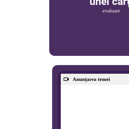
unei cărț
evaluare
Anunțarea temei