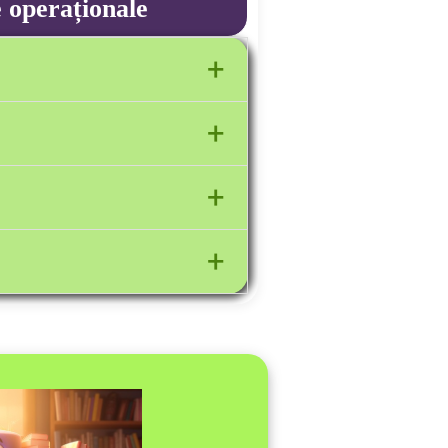
 operaționale
+
+
mână
+
+
trei tipuri de cărți;
țin trei elemente componente ale
n un titlu și pagina la care se
ul unei cărți;
 trei reguli pentru păstrarea
t pentru protejarea mediului.