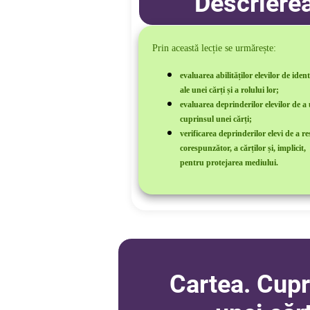
Descrierea
Prin această lecție se urmărește:
evaluarea abilităților elevilor de ide
ale unei cărți și a rolului lor;
evaluarea deprinderilor elevilor de a u
cuprinsul unei cărți;
verificarea deprinderilor elevi de a r
corespunzător, a cărților și, implicit
pentru protejarea mediului.
Cartea. Cupr