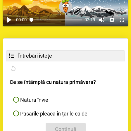
00:00
02:19
Întrebări istețe
Ce se întâmplă cu natura primăvara?
Natura învie
Păsările pleacă în țările calde
Continuă