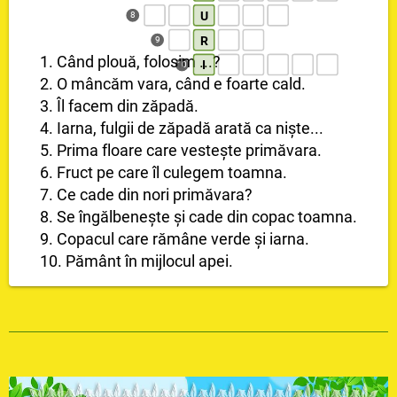
U
8
R
9
1. Când plouă, folosim ...?
I
10
2. O mâncăm vara, când e foarte cald.
3. Îl facem din zăpadă.
4. Iarna, fulgii de zăpadă arată ca niște...
5. Prima floare care vestește primăvara.
6. Fruct pe care îl culegem toamna.
7. Ce cade din nori primăvara?
8. Se îngălbenește și cade din copac toamna.
9. Copacul care rămâne verde și iarna.
10. Pământ în mijlocul apei.