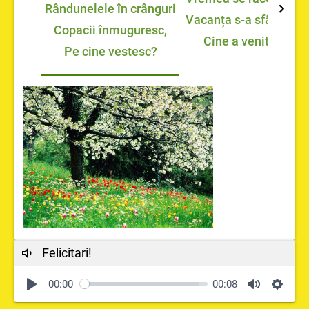
Rândunelele în crânguri
Vacanța s-a sfârșit,
Î
Copacii înmuguresc,
Cine a venit?
Pe cine vestesc?
Felicitari!
00:00
00:08