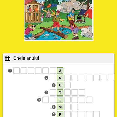
Cheia anului
A
1
N
2
O
3
T
4
I
5
M
6
P
7