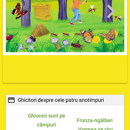
Ghicitori despre cele patru anotimpuri
T
Ghioceii sunt pe
Frunza-ngălbenește,
câmpuri
Vremea se răcește,