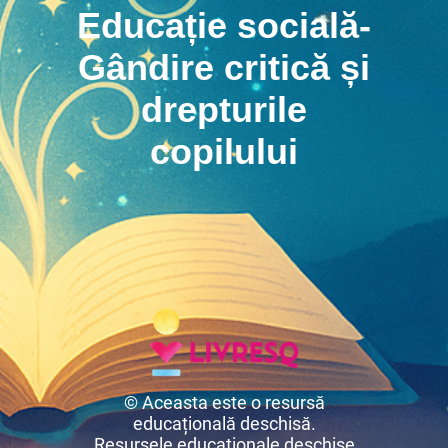
Educație socială-
Gândire critică și
drepturile
copilului
© Aceasta este o resursă
educațională deschisă.
Resursele educaționale deschise