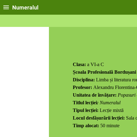
Numeralul
Proiect di
Clasa:
a VI-a C
Școala Profesională Bordușani
Disciplina:
Limba și literatura r
Profesor:
Alexandru Florentina
Unitatea de învățare:
Popasuri 
Titlul lecției
:
Numeralul
Tipul lecției:
Lecṭie mixtă
Locul desfășurării lecției:
Sala 
Timp alocat:
50 minute