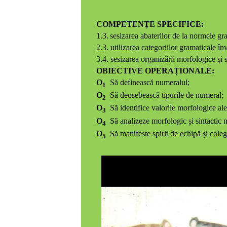
COMPETENŢE SPECIFICE:
1.3.
sesizarea abaterilor de la normele gr
2.3. utilizarea categoriilor gramaticale înv
3.4. sesizarea organizării morfologice şi sin
OBIECTIVE OPERAȚIONALE:
O
Să definească numeralul;
1
O
Să deosebească tipurile de numeral;
2
O
Să identifice valorile morfologice al
3
O
Să analizeze morfologic și sintactic 
4
O
Să manifeste spirit de echipă și colegi
5