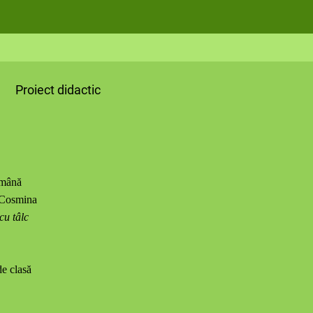
dactic
omână
-Cosmina
cu tâlc
de clasă