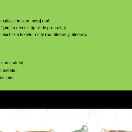
amaticale într-un mesaj oral;
ăţate, în diverse tipuri de pro­poziţii;
tactice a textelor citite (nonliterare şi literare).
e numeralului;
numeralul;
alitate;