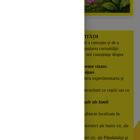
DESCRIEREA ACTIVITĂȚII
Scopul activităţii
: dezvoltarea capacității de a cunoaște și de a
înțelege mediul înconjurător, precum și stimularea curiozității
pentru investigarea acestuia; însușirea unor noi cunoștințe despre
albina.
Dimensiuni ale dezvoltării și comportamente vizate:
1.C
uriozitate, interes și inițiativă în învățare
1.1. Manifestă curiozitate şi interes pentru experimentarea și
învăţarea în situații noi
1.2. Inițiază activități de învățare și interacțiuni cu copiii sau cu
adulții din mediul apropiat
3.
Caracteristici structurale și funcționale ale lumii
înconjurătoare
3.1. Evidenţiează caracteristicile unor obiecte localizate în
spaţiul înconjurător
3.2. Identifică și valorifică unele caracteristici ale lumii vii, ale
Pământului şi Spaţiului
3.3. Descrie unele caracteristici ale lumii vii, ale Pământului şi