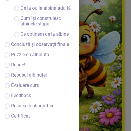
De la ou la albina adultă
Cum își construiesc
albinele stupul
Ce obținem de la albine
Concluzii și observații finale
Puzzle cu albinuță
Reține!
Rebusul albinuței
Evaluare curs
Feedback
Resurse bibliografice
Certificat