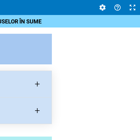
USELOR ÎN SUME
+
+
clusiv folosind
etric;
produse