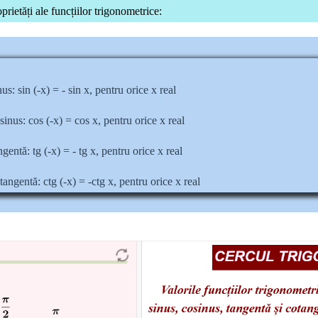
ă fie capabili sa deducă singuri, folosind calcul trigonometric, formule
rietăți ale funcțiilor trigonometrice:
să identifice corect grupele de termeni cărora li se pot aplica transformăr
să aplice formulele în diverse exerciţii.
us: sin (-x) = - sin x, pentru orice x real
sinus: cos (-x) = cos x, pentru orice x real
gentă: tg (-x) = - tg x, pentru orice x real
angentă: ctg (-x) = -ctg x, pentru orice x real