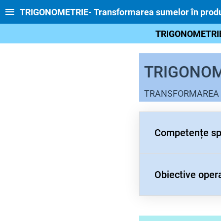
TRIGONOMETRIE- Transformarea sumelor în produs
TRIGONOMETRIE
TRIGONOM
TRANSFORMAREA S
Competențe sp
Obiective oper
Calcu
calcu
Carac
Optim
O1: