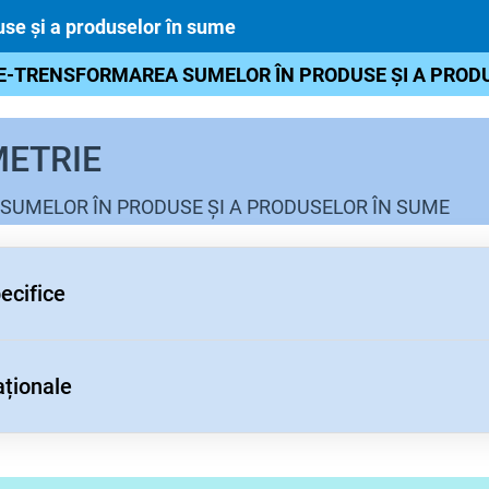
e și a produselor în sume
-TRENSFORMAREA SUMELOR ÎN PRODUSE ȘI A PROD
ETRIE
UMELOR ÎN PRODUSE ȘI A PRODUSELOR ÎN SUME
ecifice
aționale
larea unor măsuri de unghiuri și arce utilizând relații trigonometrice, in
latorul;
terizarea unor configurații geometrice plane utilizând calculul trigonom
izarea calculului trigonometric prin alegerea adecvată a formulelor
să utilizeze în situații adecvate formulele de transformare a sumelor în 