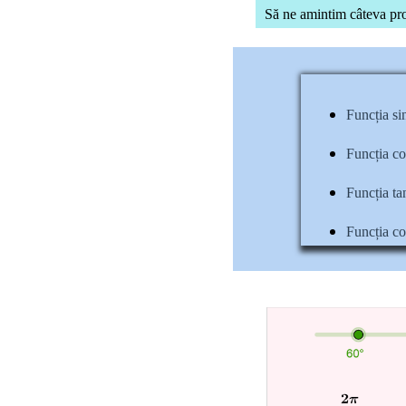
O2:
s
Să ne amintim câteva prop
;
O3:
O4:
Funcția sin
Funcția co
Funcția tan
Funcția cot