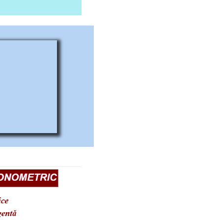
le mai sus menționate
ile în produse;