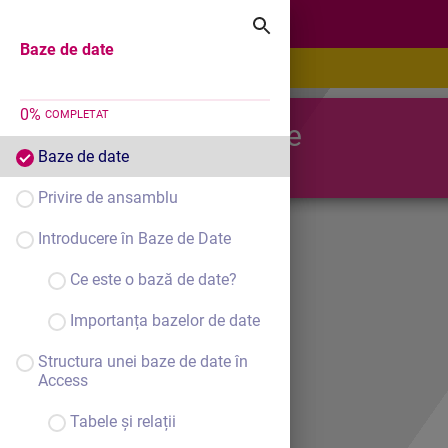
Baze de date
Baze de date
0
%
COMPLETAT
Baze de date
Baze de date
Privire de ansamblu
Introducere în Baze de Date
Ce este o bază de date?
Importanța bazelor de date
Structura unei baze de date în
Access
Tabele și relații