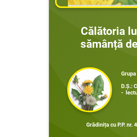
Călătoria lu
sămânță de
Grupa
D.Ș.: 
- lect
Grădinița cu P.P. nr. 42