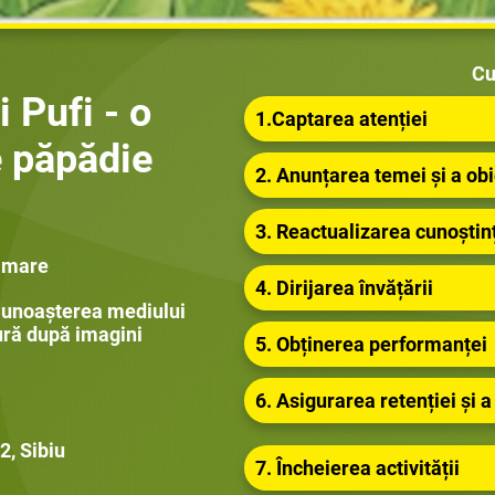
Cu
i Pufi - o
1.Captarea atenției
 păpădie
2. Anunțarea temei și a obi
3. Reactualizarea cunoștin
 mare
4. Dirijarea învățării
Cunoașterea mediului
ură după imagini
5. Obținerea performanței
6. Asigurarea retenției și a
, Sibiu
7. Încheierea activității