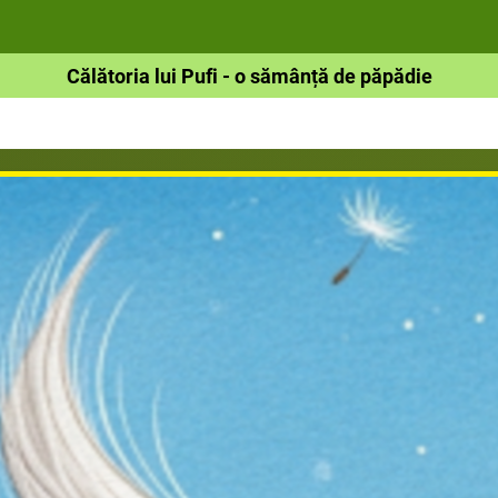
Călătoria lui Pufi - o sămânță de păpădie