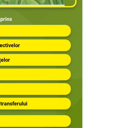
prins
ectivelor
țelor
 transferului