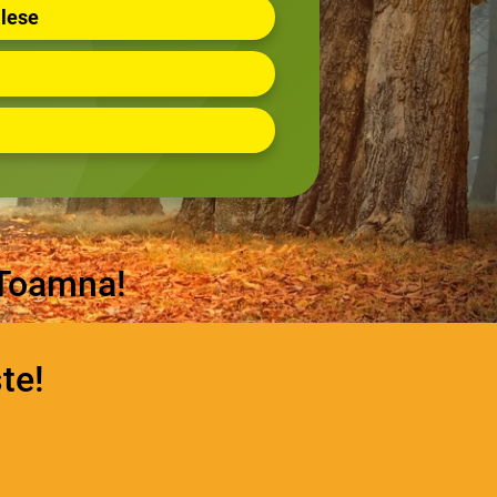
alese
 Toamna!
te!