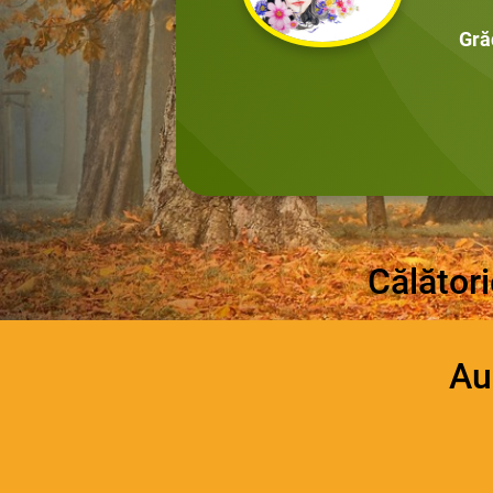
Gră
Călător
Au