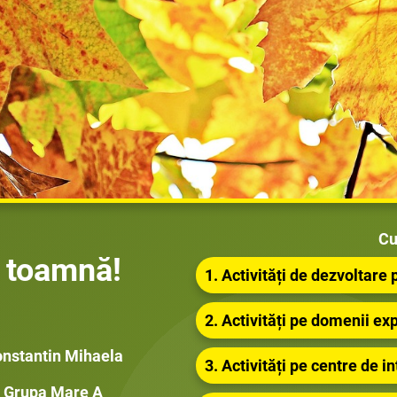
Cu
e toamnă!
1. Activități de dezvoltare
2. Activități pe domenii ex
nstantin Mihaela
3. Activități pe centre de i
Grupa Mare A