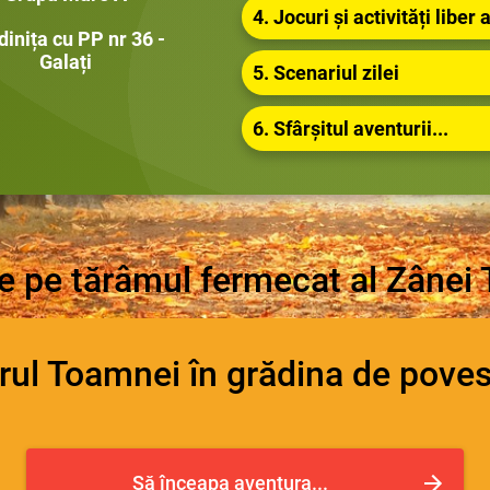
4. Jocuri și activități liber 
dinița cu PP nr 36 -
Galați
5. Scenariul zilei
6. Sfârșitul aventurii...
ie pe tărâmul fermecat al Zânei
rul Toamnei în grădina de poves
Să înceapa aventura...