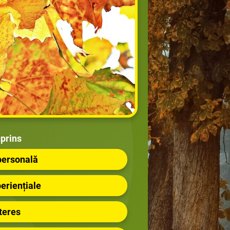
prins
 personală
periențiale
nteres