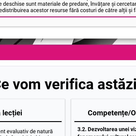
 deschise sunt materiale de predare, învățare și cercetar
edistribuirea acestor resurse fără costuri de către alții și fă
e vom verifica astăz
lecției
Competențe/Ob
3.2. Dezvoltarea unei v
t evaluativ de natură