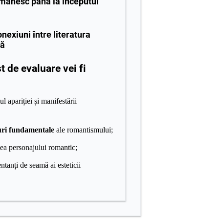
omânesc până la începutul
nexiuni între literatura
lă
st de evaluare vei fi
l apariției și manifestării
uri fundamentale
ale romantismului;
nea personajului romantic;
ntanți de seamă ai esteticii