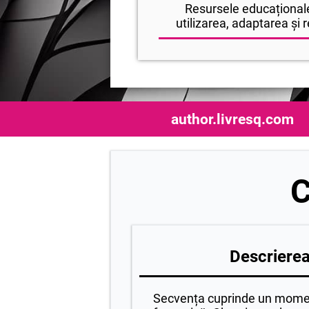
Resursele educaționale
utilizarea, adaptarea și r
author.livresq.com
C
Descrierea 
Secvența cuprinde un momen