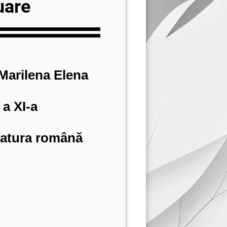
uare
arilena Elena
 a XI-a
eratura română