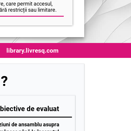
e, care permit accesul,
ră restricții sau limitare.
library.livresq.com
i?
iective de evaluat
iziuni de ansamblu asupra