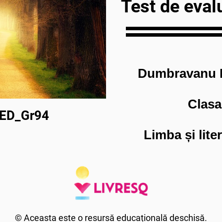
Test de eval
Dumbravanu M
Clasa
PED_Gr94
Limba și lit
© Aceasta este o resursă educațională deschisă.