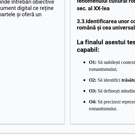
fenomenului cultural r
inde întrebări obiective
ument digital ce reține
sec. al XX-lea
artele și oferă un
3.3.Identificarea unor co
română și cea universa
La finalul asestui te
capabil:
O1:
Să stabilești contextu
romantismului;
O2:
Să identifici
trăsăt
O3:
Să definești atitudi
O4:
Să precizezi repreze
romantismului.