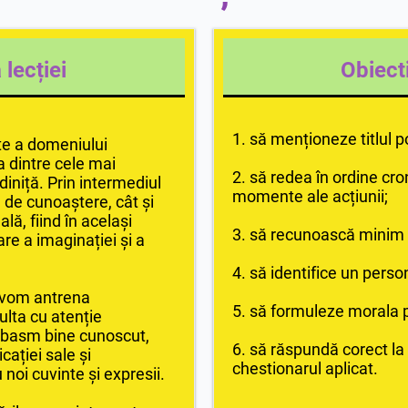
lecției
Obiecti
1. să menționeze titlul p
rte a domeniului
a dintre cele mai
2. să redea în ordine cro
diniță. Prin intermediul
momente ale acțiunii;
a de cunoaștere, cât și
ă, fiind în același
3. să recunoască minim 
are a imaginației și a
4. să identifice un perso
zi vom antrena
5. să formuleze morala p
ulta cu atenție
n basm bine cunoscut,
6. să răspundă corect la 
ației sale și
chestionarul aplicat.
noi cuvinte și expresii.