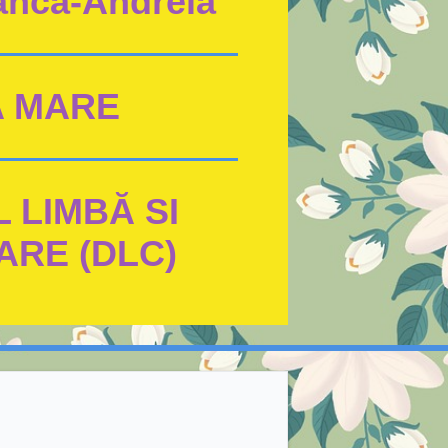
anca-Andreia
 MARE
 LIMBĂ SI
RE (DLC)