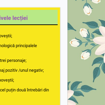
vele lecției
oveștii;
nologică principalele
trei personaje;
naj pozitiv /unul negativ;
oveștii;
cel puțin două întrebări din