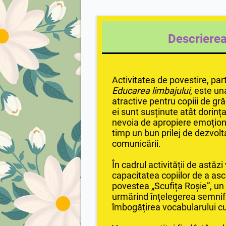
Descrierea 
Activitatea de povestire, pa
Educarea limbajului
, este un
atractive pentru copiii de gră
ei sunt susținute atât dorinț
nevoia de apropiere emoțional
timp un bun prilej de dezvolt
comunicării.
În cadrul activității de astă
capacitatea copiilor de a asc
povestea „Scufița Roșie”, u
urmărind înțelegerea semnific
îmbogățirea vocabularului cu 