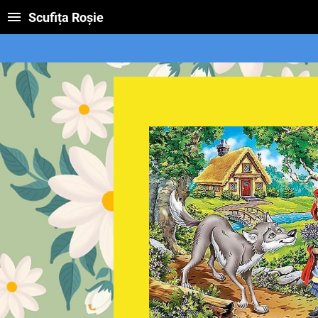
Scufița Roșie