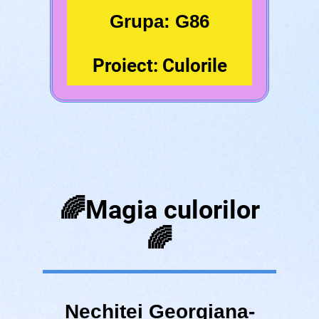
Grupa: G86
Proiect: Culorile
🌈Magia culorilor
🌈
Nechitei Georgiana-