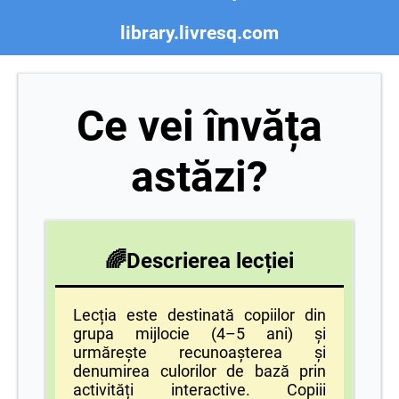
library.livresq.com
Ce vei învăța
astăzi?
🌈Descrierea lecției
Lecția este destinată copiilor din
grupa mijlocie (4–5 ani) și
urmărește recunoașterea și
denumirea culorilor de bază prin
activități interactive. Copiii