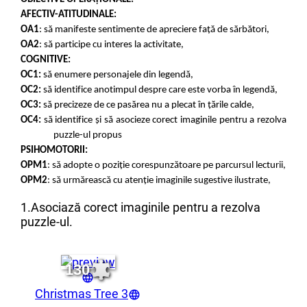
AFECTIV-ATITUDINALE:
OA1
: să manifeste sentimente de apreciere față de sărbători,
OA2
: să participe cu interes la activitate,
COGNITIVE:
OC1:
să enumere personajele din legendă,
OC2:
să identifice anotimpul despre care este vorba în legendă,
OC3:
să precizeze de ce pasărea nu a plecat în țările calde,
OC4:
să identifice și să asocieze corect imaginile pentru a rezolva
puzzle-ul propus
PSIHOMOTORII:
OPM1
: să adopte o poziție corespunzătoare pe parcursul lecturii,
OPM2
: să urmărească cu atenție imaginile sugestive ilustrate,
1.Asociază corect imaginile pentru a rezolva
puzzle-ul.
130
Christmas Tree 3