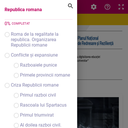
Republica romana
Republica romana
0
%
COMPLETAT
Roma de la regalitate la
republica. Organizarea
Republicii romane
Conflicte și expansiune
Razboaiele punice
Primele provincii romane
Criza Republicii romane
Primul razboi civil
Rascoala lui Spartacus
Primul triumvirat
Al doilea razboi civil.