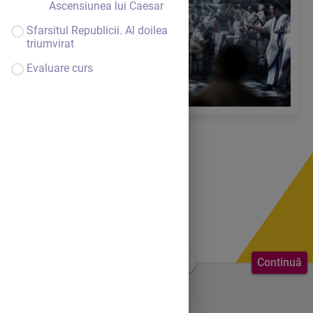
Ascensiunea lui Caesar
Sfarsitul Republicii. Al doilea
triumvirat
Evaluare curs
Continuă
Bine ai venit.