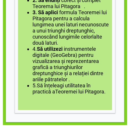
2. Să enunți
corect și complet
Teorema lui Pitagora .
3. Să aplici
formula Teoremei lui
Pitagora pentru a calcula
lungimea unei laturi necunoscute
a unui triunghi dreptunghic,
cunoscând lungimile celorlalte
două laturi.
4.
Să utilizezi
instrumentele
digitale (GeoGebra) pentru
vizualizarea și reprezentarea
grafică a triunghiurilor
dreptunghice și a relației dintre
ariile pătratelor .
5.Să înțeleagi utilitatea în
practică aTeoremei lui Pitagora.