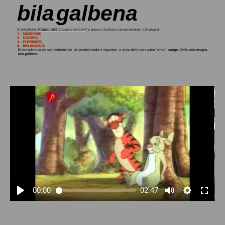
bila
galbena
00:00
02:47