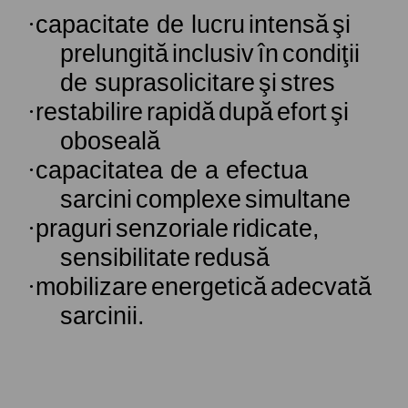
·
capacitate de
lucru
intensă
şi
prelungită
inclusiv
în
condiţii
de
suprasolicitare
şi
stres
·
restabilire
rapidă
după
efort
şi
oboseală
·
capacitatea
de a
efectua
sarcini
complexe
simultane
·
praguri
senzoriale
ridicate
,
sensibilitate
redusă
·
mobilizare
energetică
adecvată
sarcinii.