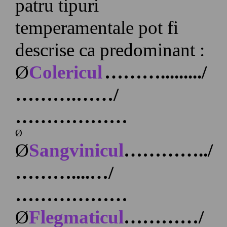
patru tipuri
temperamentale pot fi
descrise ca predominant :
Ø
Colericul
………
........./
………
.
……
/
………………
Ø
Ø
Sangvinicul
…………
../
………
....
…
/
………………
Ø
Flegmaticul
…………
/