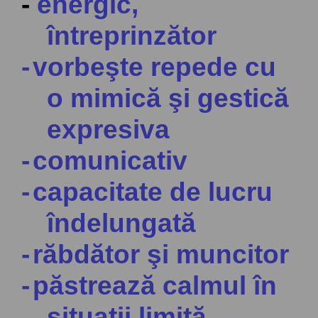
-
energic,
întreprinzător
-
vorbeşte repede cu
o mimică şi gestică
expresi
va
-
comunicativ
-
capacitate de lucru
îndelungată
-
răbdător şi muncitor
-
păstrează calmul în
situaţii limită