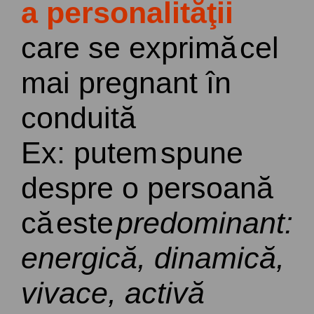
a
personalit
ăţ
ii
care se
exprim
ă
cel
mai
pregnant
î
n
conduit
ă
Ex:
putem
spune
despre
o
persoan
ă
c
ă
este
predominant:
energic
ă
,
dinamic
ă
,
vivace
,
activ
ă