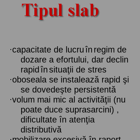
·
capacitate
de
lucru
în
regim
de
dozare
a
efortului
, dar
declin
rapid
în
situaţii
de
stres
·
oboseala se instalează rapid şi
se dovedeşte persistentă
·
volum mai mic al activităţii (nu
poate duce suprasarcini) ,
dificultate în atenţia
distributivă
·
mobilizare excesivă în raport