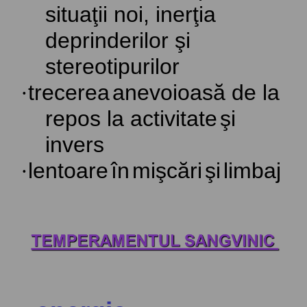
situaţii noi, inerţia
deprinderilor şi
stereotipurilor
·
trecerea
anevoioasă
de la
repos la
activitate
şi
invers
·
lentoare
în
mişcări
şi
limbaj