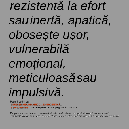
rezistent
ă
la
efort
sau
inert
ă
,
apatic
ă
,
obose
ş
te
uş
or,
vulnerabil
ă
emo
ţ
ional
,
meticuloas
ă
sau
impulsiv
ă.