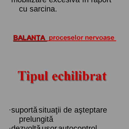
cu sarcina.
·
suportă
situaţii
de
aşteptare
prelungită
·
dezvoltă
uşor
autocontrol