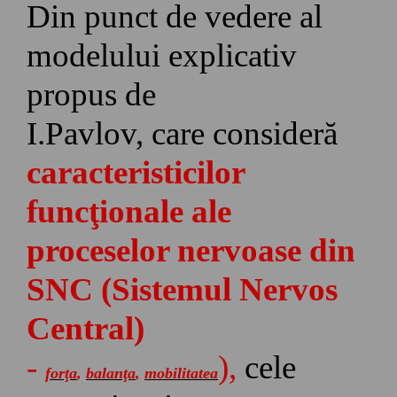
Din punct de vedere al
/relaționarea în grup?
modelului explicativ
propus de
I.Pavlov, ca
r
e consider
ă
caracteristici
lor
funcţionale ale
proceselor nervoase din
SNC (Sistemul Nervos
Central)
-
)
,
cele
forţa
,
balanţa
,
mobilitatea