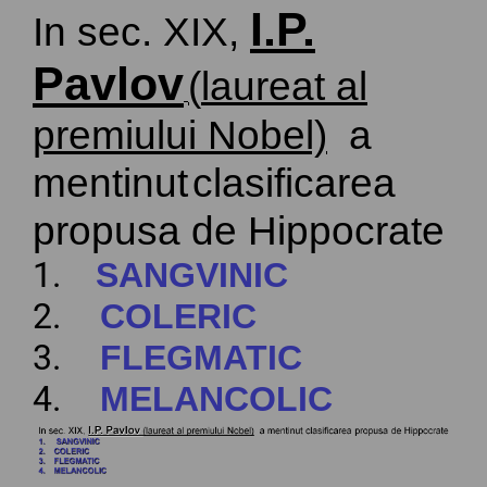
I.P.
In sec. XIX,
Pavlov
(
laureat
al
premiului
Nobel)
a
mentinut
clasificarea
propusa
de
Hippocrate
1.
SANGVINIC
2.
COLERIC
3.
FLEGMATIC
4.
MELANCOLIC