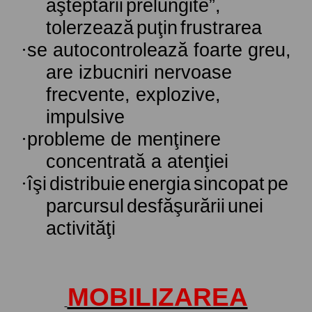
aşteptării
prelungite
”,
tolerzează
puţin
frustrarea
·
se autocontrolează foarte greu,
are izbucniri nervoase
frecvente, explozive,
impulsive
·
probleme de menţinere
concentrată a atenţiei
·
îşi
distribuie
energia
sincopat
pe
parcursul
desfăşurării
unei
activităţi
MOBILIZAREA