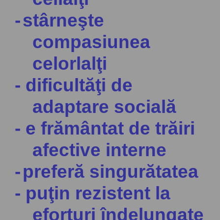
-
stârneşte
compasiunea
celorlalţi
- dificultăţi de
adaptare socială
- e frământat de trăiri
afective interne
-
preferă singurătatea
- puţin re
z
istent
la
eforturi îndelungate