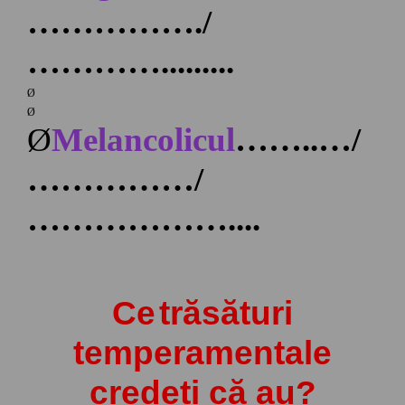
……………
./
…………
.........
Ø
Ø
Ø
Melancolicul
……
..
…
/
……………
/
………………
....
Ce
tr
ă
s
ăt
uri
temperamentale
credeți că au?