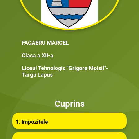
FACAERU MARCEL
Clasa a XII-a
Liceul Tehnologic "Grigore Moisil"-
Targu Lapus
Cupri
ns
1. Imp
ozitele