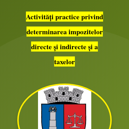
Activități practice privind
determinarea impozitelor
directe și indirecte și a
taxelor