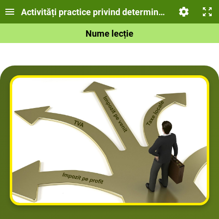
Activități practice privind determinarea impozitelor
Nume lecție