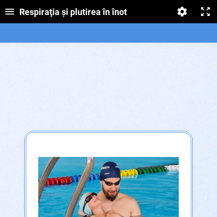
Respiraţia şi plutirea în înot