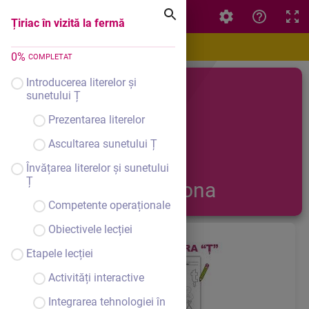
Țiriac în vizită la fermă
Țiriac în vizită la fermă
0
%
COMPLETAT
Introducerea literelor și
La fermă
sunetului Ț
Prezentarea literelor
Ascultarea sunetului Ț
Învățarea literelor și sunetului
Ț
Matei Simona
Competente operaționale
Obiectivele lecției
Etapele lecției
Activități interactive
Integrarea tehnologiei în