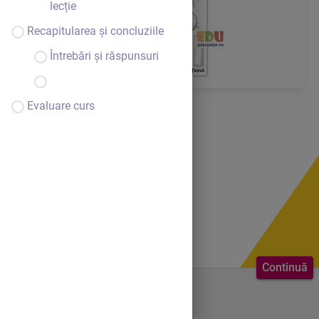
lecție
Recapitularea și concluziile
Întrebări și răspunsuri
Evaluare curs
Continuă
Bine ai venit.