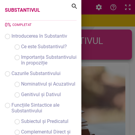
SUBSTANTIVUL
SUBSTANTIVUL
0
%
COMPLETAT
Introducerea în Substantiv
SUBSTANTIVUL
Ce este Substantivul?
Importanța Substantivului
în propoziție
Cazurile Substantivului
Nominativul și Acuzativul
Genitivul și Dativul
Funcțiile Sintactice ale
Substantivului
Subiectul și Predicatul
Complementul Direct și