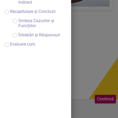
Indirect
Recapitulare și Concluzii
Sinteza Cazurilor și
Funcțiilor
Întrebări și Răspunsuri
Evaluare curs
Continuă
Bine ai venit.