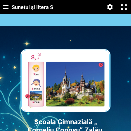
Sunetul și litera S
Școala Gimnazială „
Corneliu Coposu” Zalău,