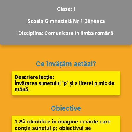
Clasa: I
Școala Gimnazială Nr 1 Băneasa
Disciplina: Comunicare în limba română
Ce învățăm astăzi?
Descriere lecție:
Învățarea sunetului "p" și a literei p mic de
mână.
Obiective
1.Să identifice în imagine cuvinte care
conțin sunetul p; obiectivul se