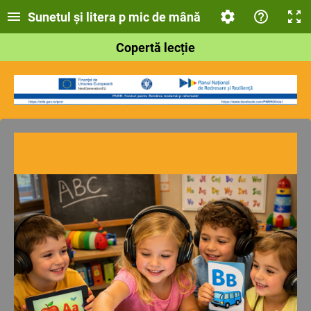
Sunetul și litera p mic de mână
Copertă lecție