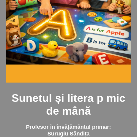
Sunetul și litera p mic
de mână
Profesor în învățământul primar:
Surugiu Săndița