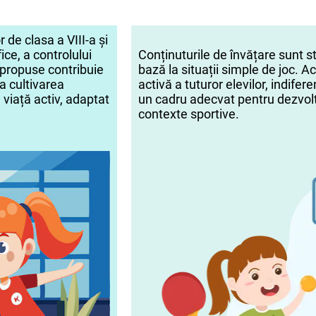
 de clasa a VIII-a și
fice, a
controlului
Conținuturile de învățare sunt s
le propuse contribuie
bază la situații simple de joc. A
a cultivarea
activă a tuturor elevilor, indifere
e viață activ, adaptat
un cadru adecvat pentru dezvolta
contexte sportive.