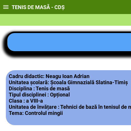
TENIS DE MASĂ - CDȘ
Cadru didactic: Neagu Ioan Adrian
Unitatea școlară: Școala Gimnazială Slatina-Timiș
Disciplina : Tenis de masă
Tipul disciplinei : Opțional
Clasa : a VIII-a
Unitatea de învățare :
Tehnici de bază în tenisul de
Tema:
Controlul mingii