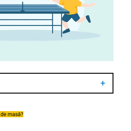
+
ște controlul forței și stabilitatea paletei
;
ul de masă?
inerea mingii în joc, nu câștigarea punctului.
corect cu mingea.