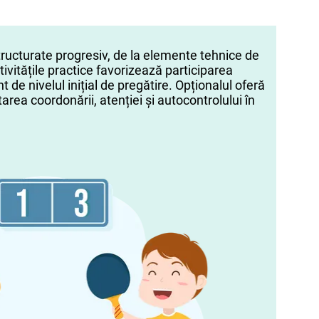
tructurate progresiv, de la elemente tehnice de
ctivitățile practice favorizează participarea
nt de nivelul inițial de pregătire. Opționalul oferă
rea coordonării, atenției și autocontrolului în