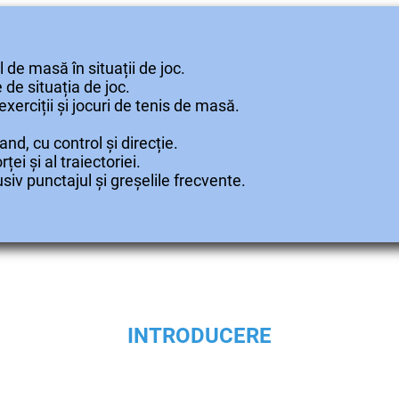
l de masă în situații de joc.
e de situația de joc.
xerciții și jocuri de tenis de masă.
nd, cu control și direcție.
ei și al traiectoriei.
lusiv punctajul și greșelile frecvente.
INTROD
UCERE