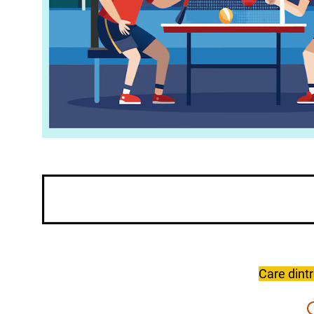
1. Menținerea mingii pe paletă
Elevul ține paleta orizontal și încearcă să menț
2. Schimb de mingi cu partenerul, ritm lent
Care dintr
Doi elevi își pasează mingea peste fileu, fără 
3. Control forehand de pe loc
Elevul execută lovituri de forehand din poziție