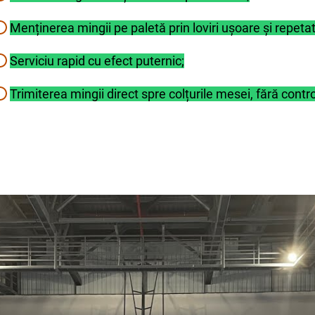
e backhand. Ajută la coordonare și la echilibrarea jocului.
Menținerea mingii pe paletă prin loviri ușoare și repetat
ecte). Elevul încearcă să trimită mingea în acea zonă, c
Serviciu rapid cu efect puternic;
Trimiterea mingii direct spre colțurile mesei, fără contro