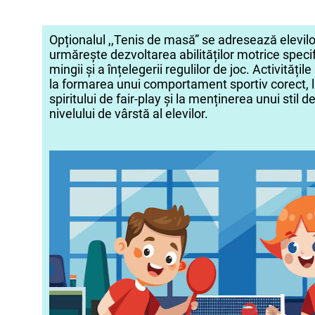
Opționalul ,,Tenis de masă” se adresează elevilor
urmărește dezvoltarea abilităților motrice speci
mingii și a înțelegerii regulilor de joc. Activități
la formarea unui comportament sportiv corect, l
spiritului de fair-play și la menținerea unui stil d
nivelului de vârstă al elevilor.