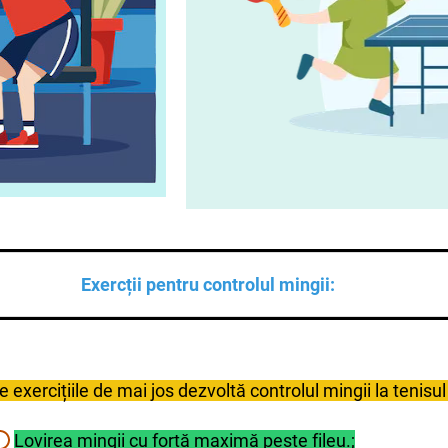
Exercții pentru controlul mingii:
ină mingea pe paletă prin loviri ușoare, repetate. Se urmăre
e exercițiile de mai jos dezvoltă controlul mingii la tenis
forță, urmărind continuitatea schimbului. Scopul este menț
Lovirea mingii cu forță maximă peste fileu
.;
 fixă, concentrându-se pe unghiul paletei și pe contactul 