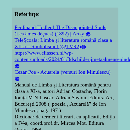
Referințe
:
Ferdinand Hodler | The Disappointed Souls
(Les âmes déçues) (1892) | Artsy
TeleŞcoala: Limba şi literatura română clasa a
XII-a – Simbolismul (@TVR2)
https://www.eliassen.nl/wp-
content/uploads/2024/01/3dschilderijmetaalmensenind
Cezar Poe - Acuarela (versuri Ion Minulescu)
Manual de Limba și Literatura română pentru
clasa a XI-a, autori Adrian Costache, Florin
Ioniță M.N.Lascăr, Adrian Săvoiu, Editura Art,
București 2008 (
poezia ,,Acuarelă
ˮ de Ion
Minulescu, pag. 197
)
Dicționar de termeni literari, cu aplicații, Ediția
a IV-a, coord.prof.dr. Mircea Moț, Editura
Orator, 1999