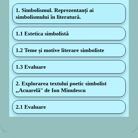
1. Simbolismul. Reprezentanți ai
simbolismului în literatură.
1.1 Estetica simbolistă
1.2 Teme și motive literare simboliste
1.3 Evaluare
2. Explorarea textului poetic simbolist
,,Acuarelă
”
de Ion Minulescu
2.1 Evaluare