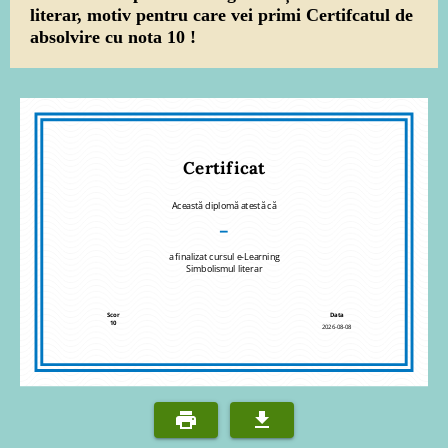
literar, motiv pentru care vei primi Certifcatul de
absolvire cu nota 10 !
Certificat
Această diplomă atestă că
–
a finalizat cursul e-Learning
Simbolismul literar
Scor
Data
10
2026-08-08