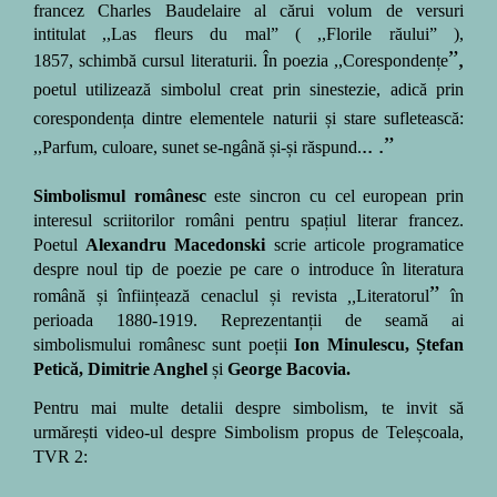
francez
Charles Baudelaire
al cărui volum de versuri
intitulat
,,Las fleurs du mal
ˮ
( ,,Florile răuluiˮ ),
ˮ,
1857,
schimbă cursul literaturii. În poezia ,,Corespondențe
poetul utilizează simbolul creat prin sinestezie, adică prin
corespondența dintre elementele naturii și stare sufletească
:
..
.
ˮ
,,Parfum, culoare, sunet se-ngână și-și răspund.
Simbolismul românesc
este sincron cu cel european prin
interesul scriitorilor români pentru spațiul literar francez.
Poetul
Alexandru Macedonski
scrie articole programatice
despre noul tip de poezie pe care o introduce în literatura
ˮ
română și înființează cenaclul și revista
,,
Literatorul
în
perioada 1880-1919. Reprezentanții de seamă ai
simbolismului românesc sunt poeții
Ion Minulescu, Ștefan
Petică, Dimitrie Anghel
și
George Bacovia.
Pentru mai multe detalii despre simbolism, te invit să
urmărești video-ul despre Simbolism propus de Teleșcoala,
TVR 2: