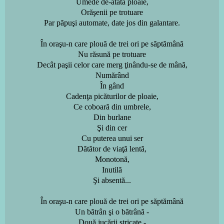
Umede de-atâta ploaie,
Orăşenii pe trotuare
Par păpuşi automate, date jos din galantare.
În oraşu-n care plouă de trei ori pe săptămână
Nu răsună pe trotuare
Decât paşii celor care merg ţinându-se de mână,
Numărând
În gând
Cadenţa picăturilor de ploaie,
Ce coboară din umbrele,
Din burlane
Şi din cer
Cu puterea unui ser
Dătător de viaţă lentă,
Monotonă,
Inutilă
Şi absentă...
În oraşu-n care plouă de trei ori pe săptămână
Un bătrân şi o bătrână -
Două jucării stricate -