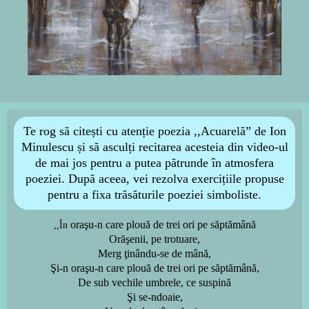
Te rog să citești cu atenție poezia ,,Acuarelă
ˮ de Ion
Minulescu și să asculți recitarea acesteia din video-ul
de mai jos pentru a putea pătrunde în atmosfera
poeziei. După aceea, vei rezolva exercițiile propuse
pentru a fixa trăsăturile poeziei simboliste.
oraşu-n care plouă de trei ori pe săptămână
,,În
Orăşenii, pe trotuare,
Merg ţinându-se de mână,
Şi-n oraşu-n care plouă de trei ori pe săptămână,
De sub vechile umbrele, ce suspină
Şi se-ndoaie,