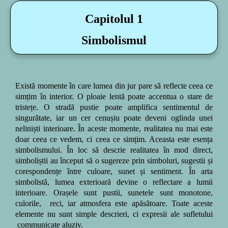
Capitolul 1
Simbolismul
Există momente în care lumea din jur pare să reflecte ceea ce
simțim în interior. O ploaie lentă poate accentua o stare de
tristețe. O stradă pustie poate amplifica sentimentul de
singurătate, iar un cer cenușiu poate deveni oglinda unei
neliniști interioare.
În aceste momente, realitatea nu mai este
doar ceea ce vedem, ci ceea ce simțim.
Aceasta este esența
simbolismului.
În loc să descrie realitatea în mod direct,
simboliștii au început să o sugereze prin simboluri, sugestii și
corespondențe între culoare, sunet și sentiment. În arta
simbolistă, lumea exterioară devine o reflectare a lumii
interioare. Orașele sunt pustii, sunetele sunt monotone,
culorile, reci, iar atmosfera este apăsătoare. Toate aceste
elemente nu sunt simple descrieri, ci expresii ale sufletului
communicate aluziv.