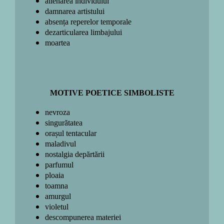
alienarea individului
damnarea artistului
absența reperelor temporale
dezarticularea limbajului
moartea
MOTIVE POETICE SIMBOLISTE
nevroza
singurătatea
orașul tentacular
maladivul
nostalgia depărtării
parfumul
ploaia
toamna
amurgul
violetul
descompunerea materiei