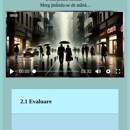
Merg ţinându-se de mână...
00:00
02:32
2.1 Evaluare