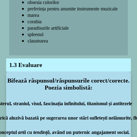
obsesia culorilor
preferința pentru anumite instrumente muzicale
marea
corabia
paradisurile artificiale
spleenul
claustrarea
1.3 Evaluare
Bifează răspunsul/răspunsurile corect/corecte.
Poezia simbolistă:
terul, straniul, visul, fascinația infinitului, titanismul și antitezele
lirică aluzivă bazată pe sugerarea unor stări sufletești nelămurite, f
conceptul
artă cu tendință
, având un puternic angajament social.