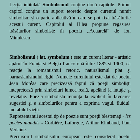
Lecția intitulată
Simbolismul
conține două capitole. Primul
capitol conține un suport teoretic despre curentul numit
simbolism și o parte aplicativă în care se pot fixa trăsăturile
acestui curent. Capitolul al II-lea propune regăsirea
trăsăturilor simboliste în poezia ,,Acuarelă
” de Ion
Minulescu.
Simbolismul
( lat. symbolum )
este un curent literar - artistic
apărut în Franța și Belgia francofonă între 1885 și 1900, ca
reacție la romantismul retoric, naturalismul plat și
parnasianismului rigid. Numele curentului este dat de poetul
Jean Mor
é
as care precizează faptul că poeții simboliști
intepretează prin simboluri lumea reală, apelând la intuție și
revelație.
Poezia simbolistă renunță la explicit în favoarea
sugestiei
și a
simbolurilor
pentru a exprima
vagul,
fluidul,
inefabilul vieții.
Reprezentanții acestui tip de
poezie
sunt poeții
blestemați
-
les
poétes maudits
- Corbière, Laforgue, Arthur Rimbaud, Paul
Verlaine.
Precursorul simbolisului european este considerat poetul