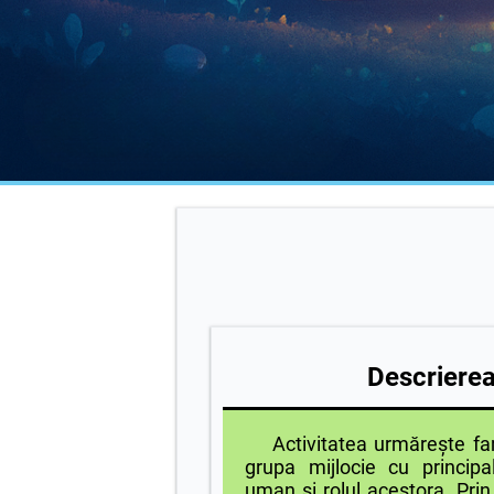
Descrierea 
Activitatea urmărește famil
grupa mijlocie cu principal
uman și rolul acestora. Prin