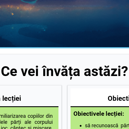
Ce vei învăța astăzi?
lecției
Obiecti
Obiectivele lecției:
iarizarea copiilor din
ele părți ale corpului
să recunoască părți
 joc, cântec și mișcare,