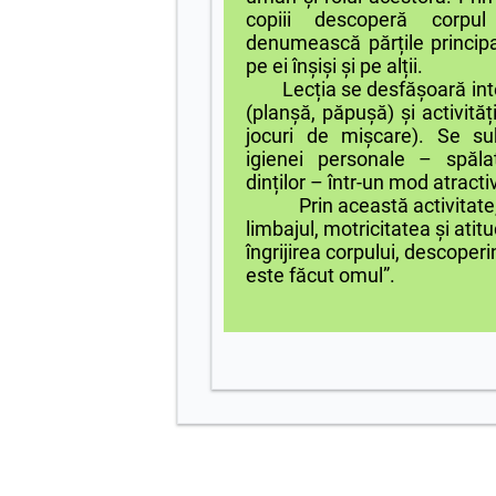
copiii descoperă corpul
denumească părțile principa
pe ei înșiși și pe alții.
Lecția se desfășoară intera
(planșă, păpușă) și activități
jocuri de mișcare). Se su
igienei personale – spăla
dinților – într-un mod atractiv
Prin această activitate, co
limbajul, motricitatea și atit
îngrijirea corpului, descoper
este făcut omul”.