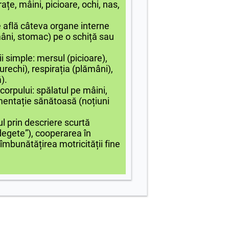
rațe, mâini, picioare, ochi, nas,
 află câteva organe interne
âni, stomac) pe o schiță sau
 simple: mersul (picioare),
(urechi), respirația (plămâni),
).
 corpului: spălatul pe mâini,
limentație sănătoasă (noțiuni
ul prin descriere scurtă
egete”), cooperarea în
i îmbunătățirea motricității fine