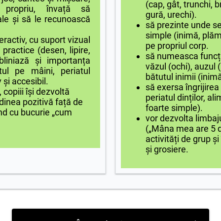
(cap, gât, trunchi, b
 propriu, învață să
gură, urechi).
le și să le recunoască
să prezinte unde se
simple (inimă, plăm
ctiv, cu suport vizual
pe propriul corp.
 practice (desen, lipire,
să numeasca funcții
bliniază și importanța
văzul (ochi), auzul 
tul pe mâini, periatul
bătutul inimii (inimă
 și accesibil.
să exersa îngrijirea
piii își dezvoltă
periatul dinților, a
udinea pozitivă față de
foarte simple).
ind cu bucurie „cum
vor dezvolta limbaj
(„Mâna mea are 5 d
activități de grup ș
și grosiere.