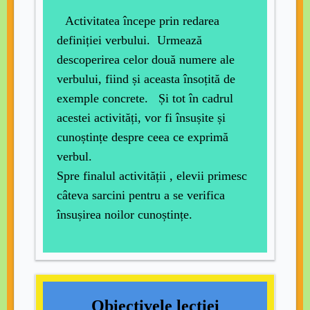
Activitatea începe prin redarea
definiției
verbului
. Urmează
descoperirea celor două numere ale
verbului
, fiind și aceasta însoțită de
exemple concrete. Și tot în cadrul
acestei activități, vor fi însușite și
cunoștințe despre ce
ea ce exprimă
verbul.
Spre finalul activității ,
elevii
prim
esc
câteva sarcini pentru a se verifica
însușirea noilor cunoștințe.
Obiectivele lecției