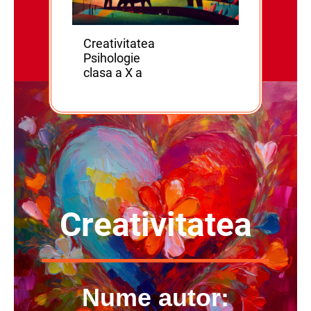
Creativitatea
Psihologie
clasa a X a
Creativitatea
Nume autor: