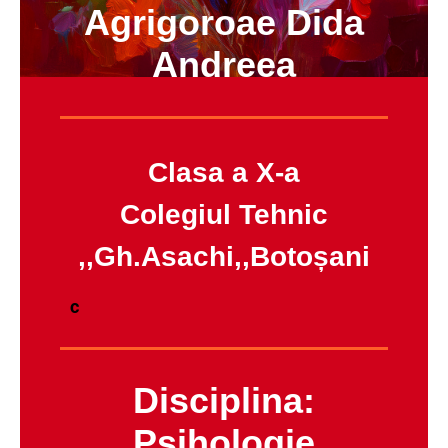
Agrigoroae Dida
Andreea
Clasa a X-a
Colegiul Tehnic
,,Gh.Asachi,,Botoșani
c
Disciplina:
Psihologie