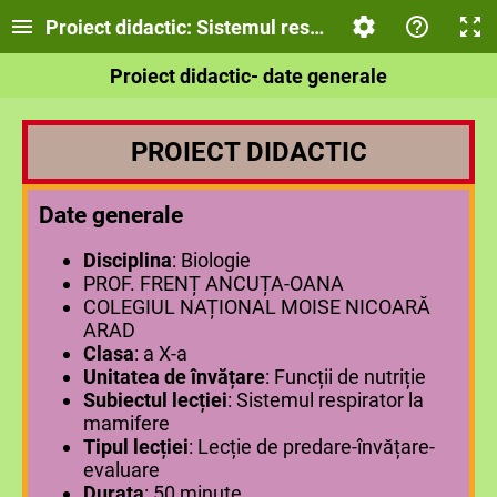
Proiect didactic: Sistemul respirator
Proiect didactic- date generale
PROIECT DIDACTIC
Date generale
Disciplina
: Biologie
PROF. FRENȚ ANCUȚA-OANA
COLEGIUL NAȚIONAL MOISE NICOARĂ
ARAD
Clasa
: a X-a
Unitatea de învățare
: Funcții de nutriție
Subiectul lecției
: Sistemul respirator la
mamifere
Tipul lecției
: Lecție de predare-învățare-
evaluare
Durata
: 50 minute