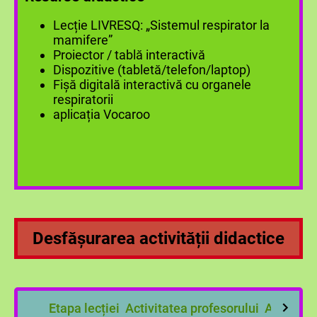
Lecție LIVRESQ: „Sistemul respirator la
mamifere”
Proiector / tablă interactivă
Dispozitive (tabletă/telefon/laptop)
Fișă digitală interactivă cu organele
respiratorii
aplicația Vocaroo
Desfășurarea activității didactice
Etapa lecției
Activitatea profesorului
Activitat