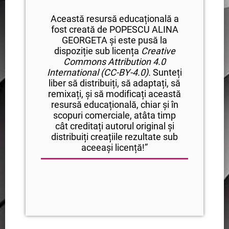
Această resursă educațională a
fost creată de POPESCU ALINA
GEORGETA și este pusă la
dispoziție sub licența
Creative
Commons Attribution
4.0
International (CC-BY-4.0).
Sunteți
liber să distribuiți, să adaptați, să
remixați, și să modificați această
resursă educațională, chiar și în
scopuri comerciale, atâta timp
cât creditați autorul original și
distribuiți creațiile rezultate sub
aceeași licență!”