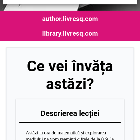
author.livresq.com
library.livresq.com
Ce vei învăța
astăzi?
Descrierea lecției
Astăzi la ora de matematică și explorarea
mediului ne vom reaminti cifrele de la 0-9, le