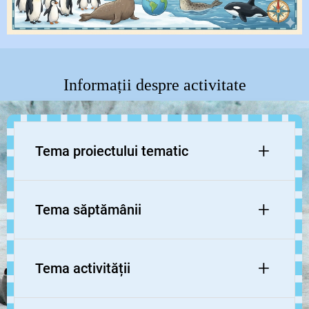
Informații despre activitate
+
Tema proiectului tematic
+
Tema săptămânii
„Să cunoaștem lumea viețuitoarelor”
+
Tema activității
„Extremii poli Nord și Sud”