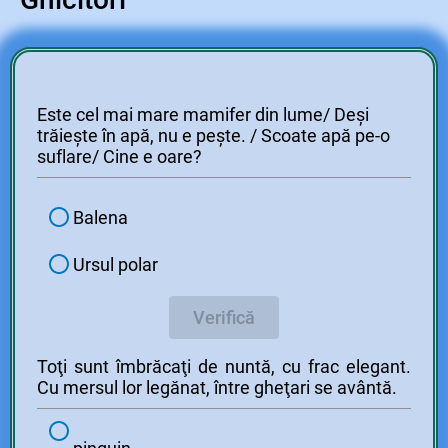
Este cel mai mare mamifer din lume/ Deși
trăiește în apă, nu e pește. / Scoate apă pe-o
suflare/ Cine e oare?
Balena
Ursul polar
Verifică
Toţi sunt îmbrăcaţi de nuntă, c
u frac elegant.
Cu mersul lor legănat, î
ntre gheţari se avântă.