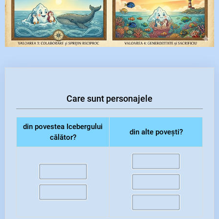
Care sunt personajele
din povestea Icebergului
din alte povești?
călător?