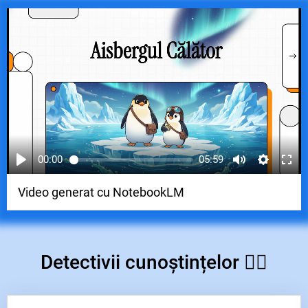
textul poveștii;
să exemplifice prin întâmplări trăite
alte valori morale, denumindu-le;
să comunice gânduri și impresii
despre emoțiile și sentimentele
personajului principal din povestea
prezentată;
să aleagă variantele corecte,
corelând imaginea cu semnificația
din text.
00:00
05:59
Video generat cu NotebookLM
Detectivii cunoștințelor
🕵️‍♂️