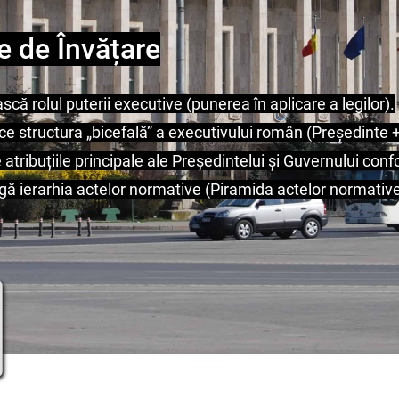
e de Învățare
scă rolul puterii executive (punerea în aplicare a legilor).
ice structura „bicefală” a executivului român (Președinte 
 atribuțiile principale ale Președintelui și Guvernului conf
gă ierarhia actelor normative (Piramida actelor normative