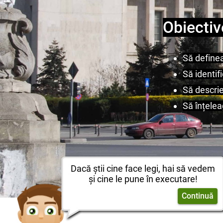
Obiectiv
Să definea
Să identif
Să descrie
Să înțelea
Dacă știi cine face legi, hai să vedem
și cine le pune în executare!
Continuă