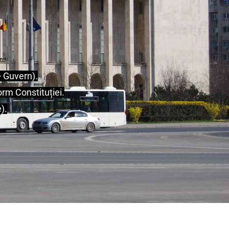
+ Guvern).
orm Constituției.
).