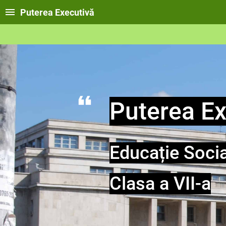
Puterea Executivă
Puterea Ex
Educație Soci
Clasa a VII-a