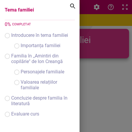
Tema familiei
Tema familiei
0
%
COMPLETAT
Introducere în tema familiei
Tema familiei
Importanța familiei
Familia în ,,Amintiri din
copilărie" de Ion Creangă
Personajele familiale
Valoarea relațiilor
familiale
Concluzie despre familia în
literatură
Evaluare curs