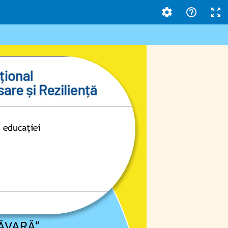
MĂVARĂ”