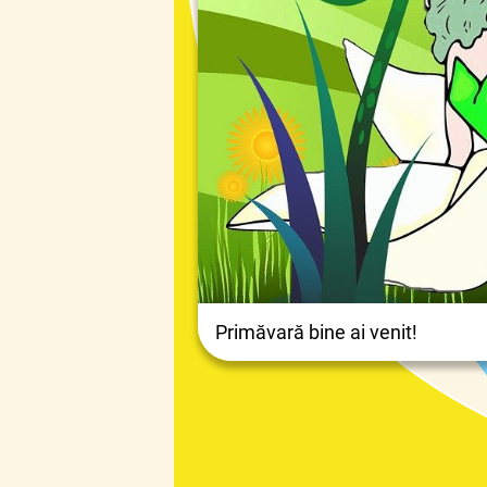
Primăvară bine ai venit!