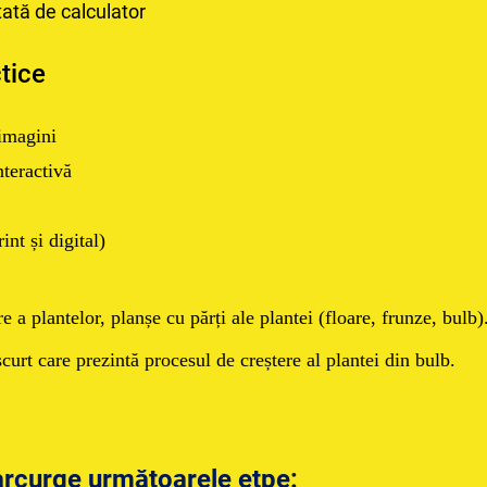
tată de calculator
tice
 imagini
nteractivă
int și digital)
e a plantelor
,
planșe cu părți ale plantei (floare, frunze, bulb)
curt care prezintă procesul de creștere al plantei din bulb.
arcurge următoarele etpe: