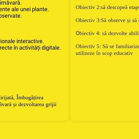
primăvară.
Obiectiv 2:
să descopeă etape
nte ale unei plante.
bservate.
Obiectiv 3:
Să observe și să 
O
biectiv 4: să dezvolte abil
ționale interactive.
Obiectiv 5: Să se familiarize
cte în activități digitale.
utilizeze în scop educativ
irijată, Îmbogățirea
ăvară și dezvoltarea grijii