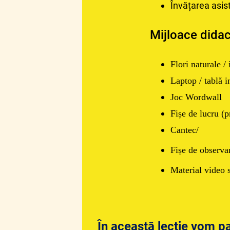
Învățarea asis
Mijloace didac
Flori naturale /
Laptop / tablă i
Joc Wordwall
Fișe de lucru (pr
Cantec/
Fișe de observar
Material video s
În această lecție vom p