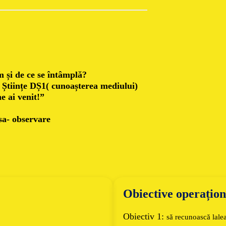
 și de ce se întâmplă?
Științe DȘ1( cunoașterea mediului)
 ai venit!”
isa- observare
Obiective operațion
Obiectiv 1:
s
ă recunoască lalea