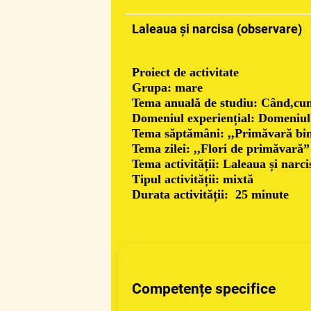
Laleaua și narcisa (observare)
Proiect de activitate
Grupa: mare
Tema anuală de studiu: Când,cum
Domeniul experiențial: Domeniul 
Tema săptămâni: ,,Primăvară bine
Tema zilei: ,,Flori de primăvară”
Tema activității: Laleaua și narc
Tipul activității: mixtă
Durata activității: 25 minute
Competențe specifice