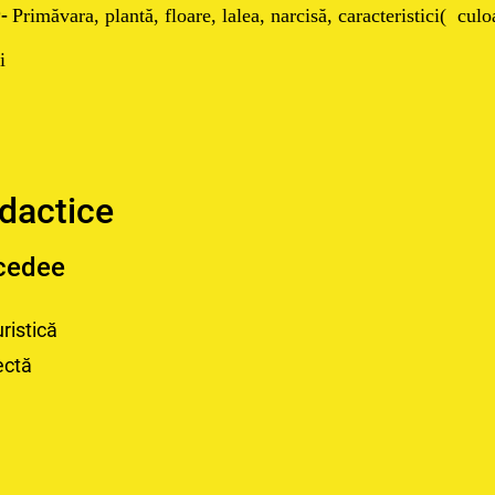
e
-
Primăvara,
plant
ă, floare, lalea, narcisă, caracteristici( cul
i
idactice
cedee
ristică
ectă