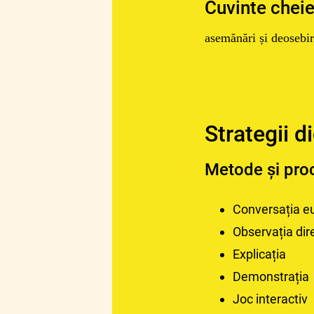
Cuvinte chei
asemănări și deosebir
Strategii d
Metode și pro
Conversația eu
Observația dir
Explicația
Demonstrația
Joc interactiv