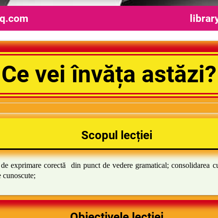
sq.com
librar
Ce vei învăța astăzi?
Scopul lecției
i de exprimare corectă din punct de vedere gramatical; consolidarea cu
e cunoscute;
Obiectivele lecției