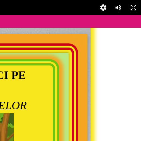
CI PE
E
LOR