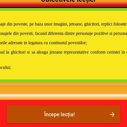
e din poveste, pe baza unor imagini, jetoane, ghicitori, replici folosite, 
onajele din povesti, facand diferenta dintre personaje pozitive si persona
rile adresate in legatura cu continutul povestilor;
l la ghicitori si sa aleaga jetoane reprezentative conform cerintei in o
ocului;
Începe lecția!