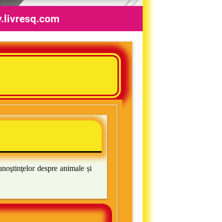
y.livresq.com
noştinţelor despre animale și