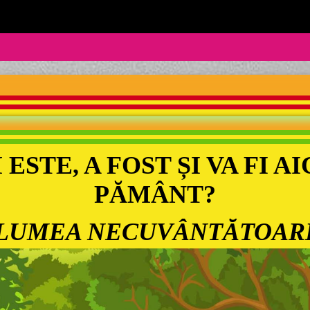
ESTE, A FOST ȘI VA FI AI
PĂMÂNT?
L
UMEA NECUVÂNTĂTOAR