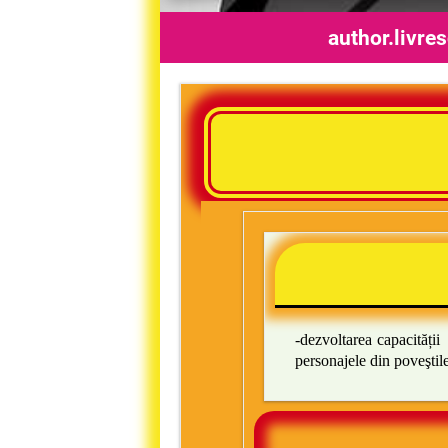
author.livre
-dezvoltarea capacități
personajele din poveştil