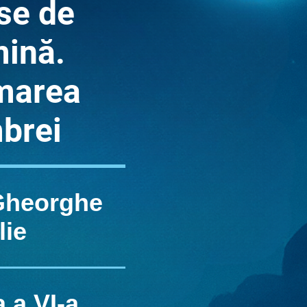
se de
mină.
marea
brei
Gheorghe
Ilie
 a VI-a