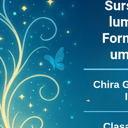
Sur
lu
For
um
Chira 
Clasa