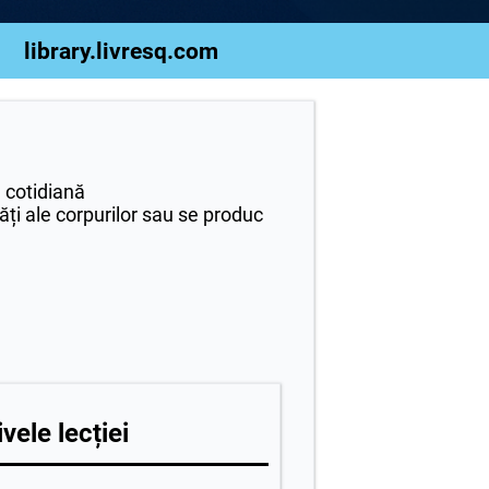
library.livresq.com
a cotidiană
tăți ale corpurilor sau se produc
vele lecției