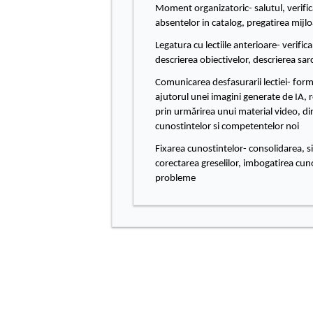
Moment organizatoric- salutul, verifi
absentelor in catalog, pregatirea mijl
Legatura cu lectiile anterioare- verifi
descrierea obiectivelor, descrierea sarc
Comunicarea desfasurarii lectiei- for
ajutorul unei imagini generate de IA, 
prin urmărirea unui material video, dir
cunostintelor si competentelor noi
Fixarea cunostintelor- consolidarea, s
corectarea greselilor, imbogatirea cuno
probleme