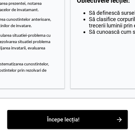
Obiectivele lecției:
carea prezentei, notarea
oacelor de invatamant.
Să definescă surse
Să clasifice corpuri
carea cunostintelor anterioare,
trecerii luminii prin 
inilor de invatare.
Să cunoască cum 
mularea situatiei-problema cu
rezolvarea situatiei problema
ijarea invatarii, evaluarea
istematizarea cunostintelor,
stintelor prin rezolvari de
Începe lecția!