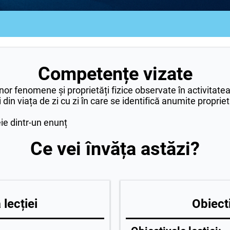
Competențe vizate
or fenomene și proprietăți fizice observate în activitate
 din viața de zi cu zi în care se identifică anumite proprie
eie dintr-un enunț
Ce vei învăța astăzi?
lecției
Obiecti