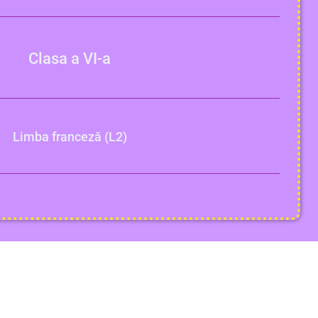
Clasa a VI-a
Limba franceză (L2)