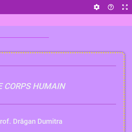
E CORPS HUMAIN
rof. Drăgan Dumitra