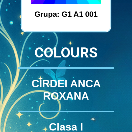
Grupa: G1 A1 001
COLOURS
CÎRDEI ANCA
ROXANA
Clasa I