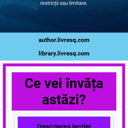
restricții sau limitare.
author.livresq.com
library.livresq.com
Ce vei învăța
astăzi?
Descrierea lecției