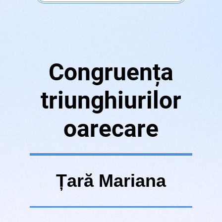
Congruența
triunghiurilor
oarecare
Ț
ară Mariana