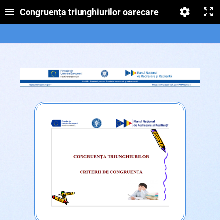
Congruența triunghiurilor oarecare