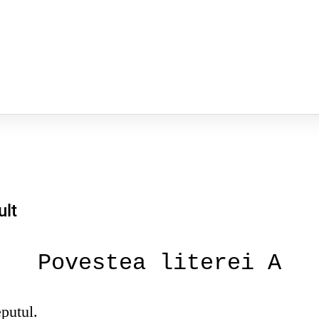
ult
Povestea literei A
putul.