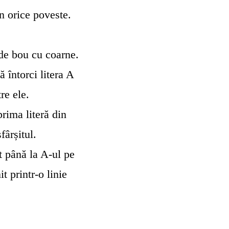
în orice poveste.
de bou cu coarne.
ă întorci litera A
re ele.
prima literă din
fârșitul.
t până la A-ul pe
it printr-o linie