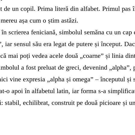
t de un copil. Prima literă din alfabet. Primul pas 
 mereu așa cum o știm astăzi.
în scrierea feniciană, simbolul semăna cu un cap 
”
, iar sensul său era legat de putere și început. Dac
ncă mai poți vedea acele două „coarne” și linia dint
simbolul a fost preluat de greci, devenind
„alpha”
, 
aici vine expresia „alpha și omega” – începutul și s
-o apoi în alfabetul latin, iar forma s-a simplifica
: stabil, echilibrat, construit pe două picioare și un