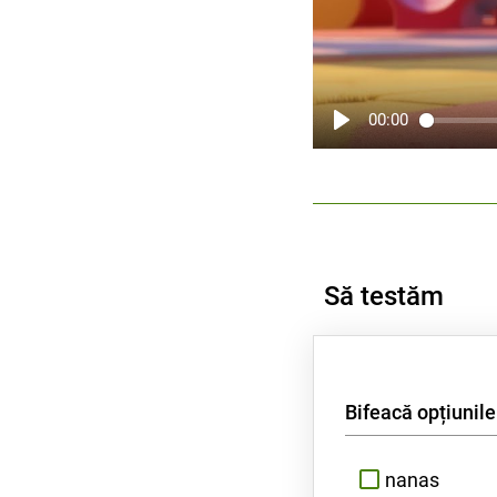
00:00
Să testăm
Bifeacă opțiunile
nanas