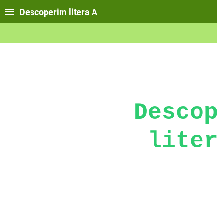
Descoperim litera A
Desco
lite