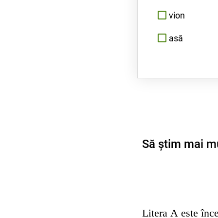
vion
asă
Să știm mai m
Litera
A
este înce