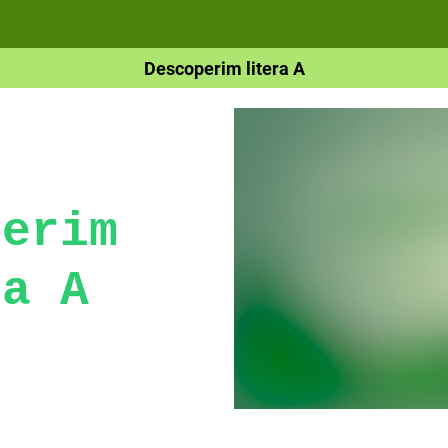
Descoperim litera A
perim
ra A