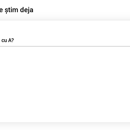
e știm deja
 cu A?