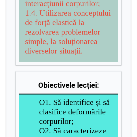
interacțiunii corpurilor;
1.4. Utilizarea conceptului
de forță elastică la
rezolvarea problemelor
simple, la soluționarea
diverselor situații.
Obiectivele lecției:
O1. Să identifice și să
clasifice deformările
corpurilor;
O2.
Să caracterizeze