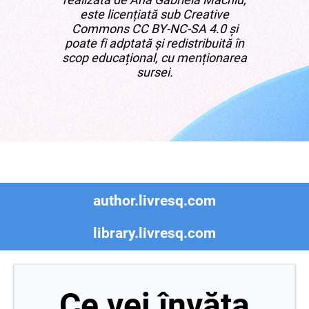
este licențiată sub Creative
Commons CC BY-NC-SA 4.0 și
poate fi adptată și redistribuită în
scop educațional, cu menționarea
sursei.
author.livresq.com
library.livresq.com
Ce vei învăța