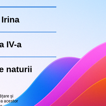
Irina
a IV-a
e naturii
țare și
rea acestor
re.