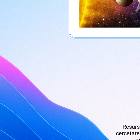
Resurse
cercetare,
re