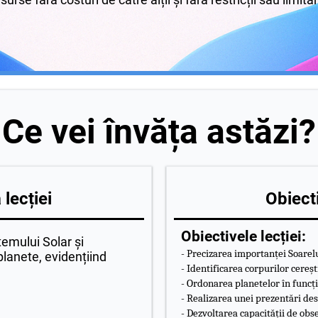
Ce vei învăța astăzi?
lecției
Obiecti
Obiectivele lecției:
temului Solar și
- Precizarea importanței Soarelu
 planete, evidențiind
- Identificarea corpurilor cereșt
- Ordonarea planetelor în funcți
- Realizarea unei prezentări des
- Dezvoltarea capacității de obse