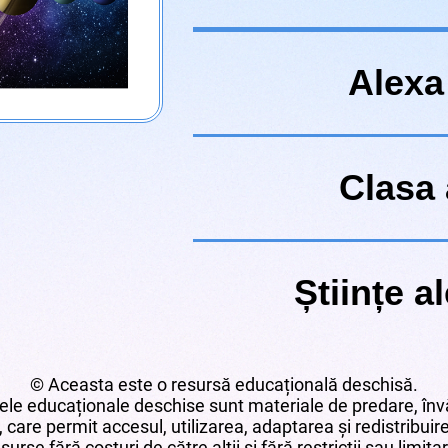
Alexa 
Clasa 
Științe al
© Aceasta este o resursă educațională deschisă.
le educaționale deschise sunt materiale de predare, învă
 care permit accesul, utilizarea, adaptarea și redistribui
surse fără costuri de către alții și fără restricții sau limita