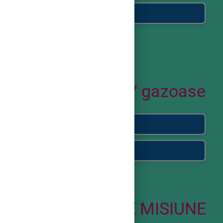
Pământ și Marte
Planetele
exterioare/ gazoase
Jupiter și Saturn
Uranus și Neptun
EVALUARE MISIUNE