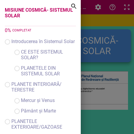
MISIUNE COSMICĂ- SISTEMUL SOLAR
MISIUNE COSMICĂ- SISTEMUL
SOLAR
0
%
COMPLETAT
MISIUNE COSMICĂ-
Introducerea în Sistemul Solar
SISTEMUL SOLAR
CE ESTE SISTEMUL
SOLAR?
PLANETELE DIN
SISTEMUL SOLAR
PLANETE INTERIOARĂ/
TERESTRE
Mercur și Venus
Pământ și Marte
PLANETELE
EXTERIOARE/GAZOASE