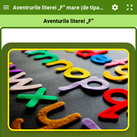
Aventrurile literei „F” mare (de tipar și de mână)
Aventurile literei „F”