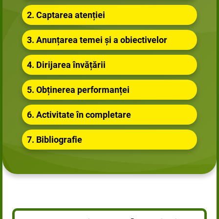
2. Captarea atenției
3. Anunțarea temei și a obiectivelor
4. Dirijarea învățării
5. Obținerea performanței
6. Activitate în completare
7. Bibliografie