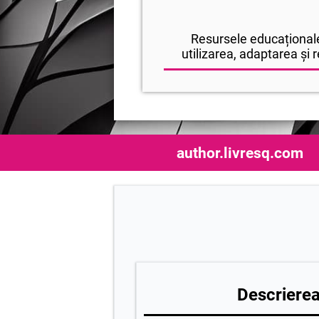
Resursele educaționale
utilizarea, adaptarea și r
author.livresq.com
Descrierea 