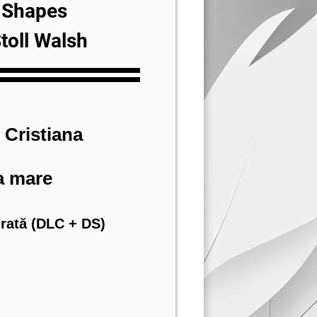
 Shapes
Stoll Walsh
 Cristiana
a mare
grată (DLC + DS)