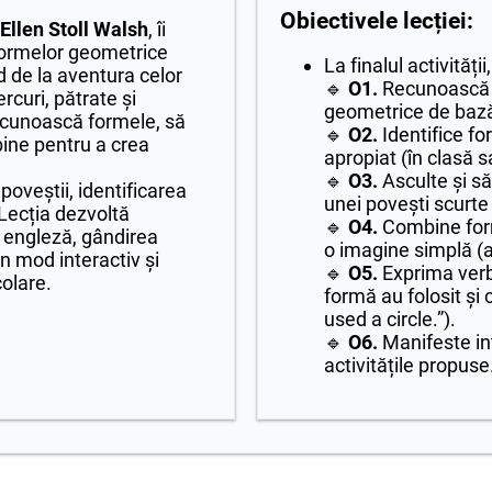
Obiectivele lecției:
Ellen Stoll Walsh
, îi
formelor geometrice
La finalul activității,
nd de la aventura celor
🔹
O1.
Recunoască 
rcuri, pătrate și
geometrice de bază:
 recunoască formele, să
🔹
O2.
Identifice fo
ine pentru a crea
apropiat (în clasă s
🔹
O3.
Asculte și să
 poveștii, identificarea
unei povești scurte
 Lecția dezvoltă
🔹
O4.
Combine for
 engleză, gândirea
o imagine simplă (
un mod interactiv și
🔹
O5.
Exprima verba
colare.
formă au folosit și c
used a circle.”).
🔹
O6.
Manifeste int
activitățile propuse