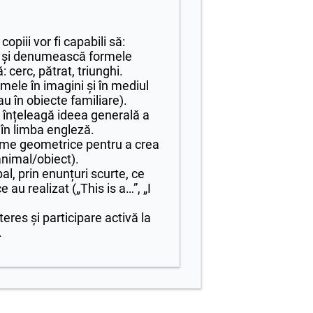
 copiii vor fi capabili să:
și denumească formele
 cerc, pătrat, triunghi.
rmele în imagini și în mediul
au în obiecte familiare).
 înțeleagă ideea generală a
 în limba engleză.
me geometrice pentru a crea
animal/obiect).
l, prin enunțuri scurte, ce
e au realizat („This is a…”, „I
eres și participare activă la
.