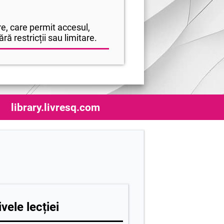
e, care permit accesul,
ră restricții sau limitare.
library.livresq.com
vele lecției