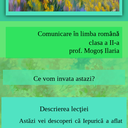
Comunicare
n
limba rom
n
î
â
ă
clasa a II-a
prof. Mogo
Ilaria
ş
Ce vom invata astazi?
Descrierea lecţiei
Astăzi vei descoperi că Iepurică a aflat