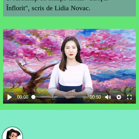
Ȋnflorit", scris de Lidia Novac.
00:00
00:50