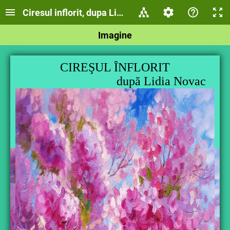
Ciresul inflorit, dupa Lidia Novac
Imagine
CIREŞUL ȊNFLORIT
după Lidia Novac