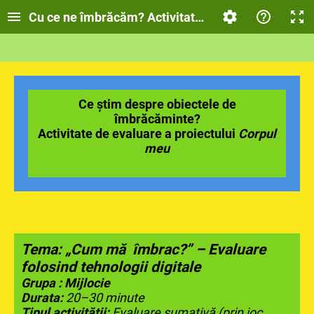
Cu ce ne îmbrăcăm? Activitate de evaluare
Ce știm despre obiectele de
îmbrăcăminte?
Activitate de evaluare a proiectului
Corpul
meu
Tema:
„Cum mă îmbrac?” – Evaluare
folosind tehnologii digitale
Grupa : Mijlocie
Durata:
20–30 minute
Tipul activității:
Evaluare sumativă (prin joc