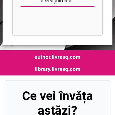
aceeași licență!”
author.livresq.com
library.livresq.com
Ce vei învăța
astăzi?