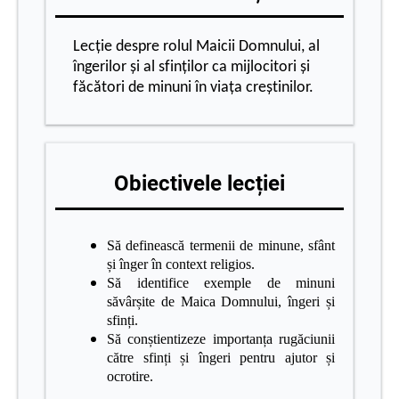
Lecție despre rolul Maicii Domnului, al
îngerilor și al sfinților ca mijlocitori și
făcători de minuni în viața creștinilor.
Obiectivele lecției
Să definească termenii de minune, sfânt
și înger în context religios.
Să identifice exemple de minuni
săvârșite de Maica Domnului, îngeri și
sfinți.
Să conștientizeze importanța rugăciunii
către sfinți și îngeri pentru ajutor și
ocrotire.